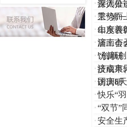
善德公
深入推
乘势而
工“第一
山东善
年度表
济南市
届工会
“创新
访调研
济南市
技成果
国庆8
访调研
快乐“
“双节
安全生