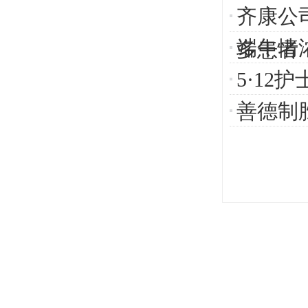
齐康公
端午情
多患者
5·1
善德制