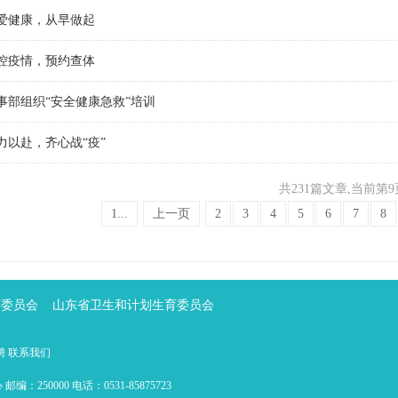
爱健康，从早做起
控疫情，预约查体
事部组织“安全健康急救”培训
力以赴，齐心战“疫”
共231篇文章
,当前第9
1...
上一页
2
3
4
5
6
7
8
育委员会
山东省卫生和计划生育委员会
聘
联系我们
0000 电话：0531-85875723