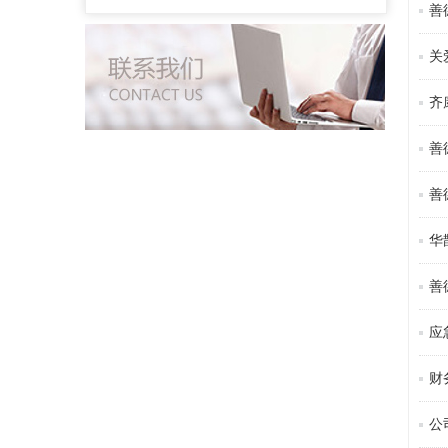
善
关
齐
善
善
华
善
应
财
公