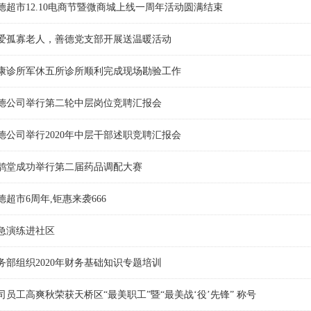
德超市12.10电商节暨微商城上线一周年活动圆满结束
爱孤寡老人，善德党支部开展送温暖活动
康诊所军休五所诊所顺利完成现场勘验工作
德公司举行第二轮中层岗位竞聘汇报会
德公司举行2020年中层干部述职竞聘汇报会
鹊堂成功举行第二届药品调配大赛
德超市6周年,钜惠来袭666
急演练进社区
务部组织2020年财务基础知识专题培训
司员工高爽秋荣获天桥区“最美职工”暨“最美战‘役’先锋” 称号