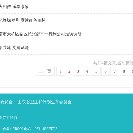
火相传 乐享康泉
忆峥嵘岁月 赓续红色血脉
南市天桥区副区长张舒平一行到公司走访调研
学共建 党建赋能
共234篇文章
,当前第2
上一页
1
2
3
4
5
6
7
8
育委员会
山东省卫生和计划生育委员会
聘
联系我们
0000 电话：0531-85875723