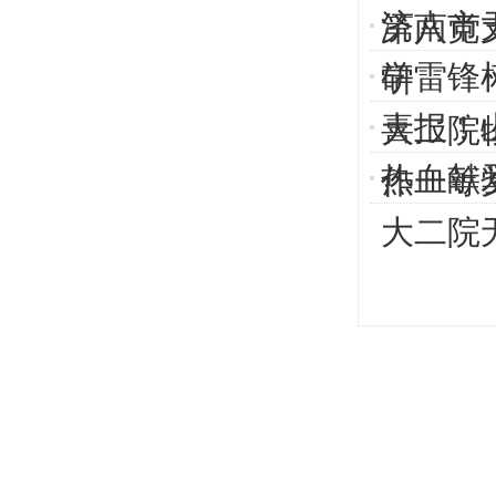
济南市
第八党
学雷锋
研
喜报！
大二院
热血献
作一等
大二院