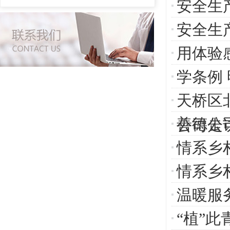
安全生
安全生
用体验
学条例 
天桥区
善德公
公司走
情系乡
情系乡
温暖服
“植”此