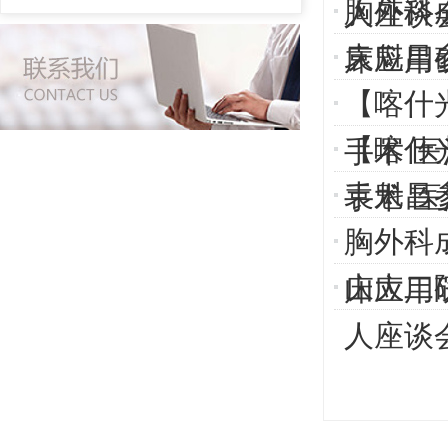
胸外科
人座谈
袁魁昌
床应用
【喀什
【喀什
手术 
袁魁昌
手术 
胸外科
山大二
床应用
人座谈